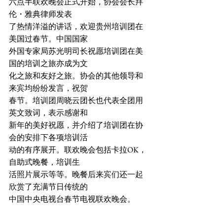
六点半联欢晚会正式开始，协会会长拜
伦・雅典律师发表
了热情洋溢的讲话，欢迎贵州培训团在
美国过春节。中国国家
外国专家局苏光明司长祝愿培训团在美
国的培训之旅亦成为文
化之旅和友好之旅。协会的其他领导和
来宾均纷纷发言，祝贺
春节。培训团周晓云团长也代表全团用
英文致词，表示感谢和
新年的美好祝愿，并介绍了培训团在协
会的安排下各项培训活
动的有序展开。联欢晚会包括卡拉OK，
自助式晚餐，培训生
活照片展示等等。晚餐后来宾们还一起
欣赏了充满节日传统的
中国中央电视台春节电视联欢晚会。