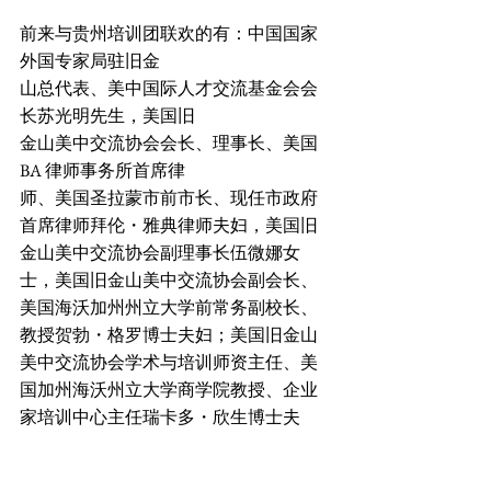
前来与贵州培训团联欢的有：中国国家
外国专家局驻旧金
山总代表、美中国际人才交流基金会会
长苏光明先生，美国旧
金山美中交流协会会长、理事长、美国
BA 律师事务所首席律
师、美国圣拉蒙市前市长、现任市政府
首席律师拜伦・雅典律师夫妇，美国旧
金山美中交流协会副理事长伍微娜女
士，美国旧金山美中交流协会副会长、
美国海沃加州州立大学前常务副校长、
教授贺勃・格罗博士夫妇；美国旧金山
美中交流协会学术与培训师资主任、美
国加州海沃州立大学商学院教授、企业
家培训中心主任瑞卡多・欣生博士夫
妇；美国旧金山美中交流协会社区与家
庭联谊项目主任、国际学生服务组织湾