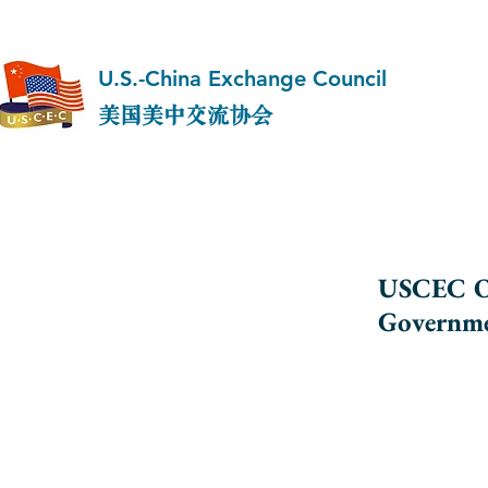
U.S.-China Exchange Council
美国美中交流协会
USCEC Or
Gover