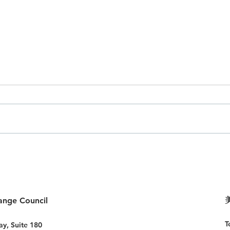
ange Council
T
ay,
Suite 180