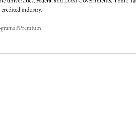
r one universities, Federal and Local Governments, Think Tan
 credited industry.
ograms
#Premium