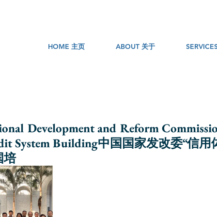
HOME 主页
ABOUT 关于
SERVIC
ional Development and Reform Commissio
edit System Building中国国家发改委“
国培