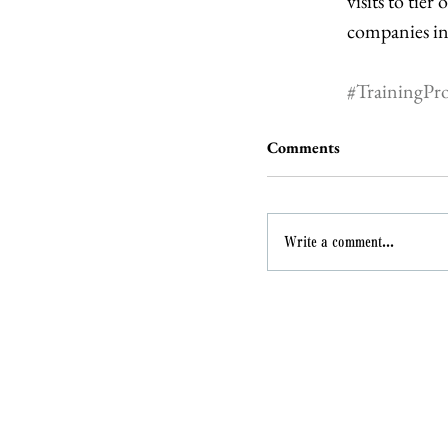
visits to tie
companies in
#TrainingPr
Comments
Write a comment...