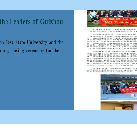
the Leaders of Guizhou
an Jose State University and the
ning closing ceremony for the