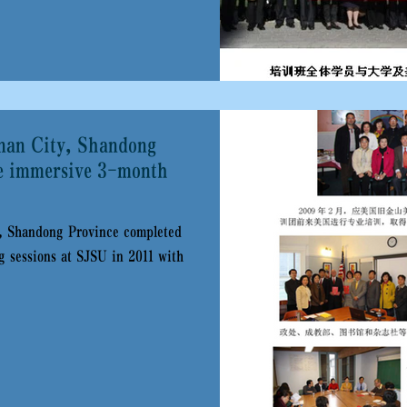
进程中的经验教训，取得了
nan City, Shandong
he immersive 3-month
, Shandong Province completed
 sessions at SJSU in 2011 with