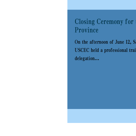
Closing Ceremony for 
Province
On the afternoon of June 12, S
USCEC held a professional trai
delegation...