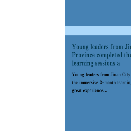
尤其是硅谷地区在现代化
丰硕的成果。...
Young leaders from Ji
Province completed t
learning sessions a
Young leaders from Jinan City
the immersive 3-month learning
great experience...