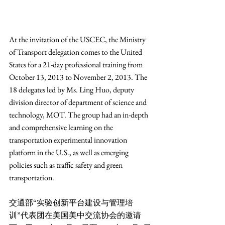
At the invitation of the USCEC, the Ministry 
of Transport delegation comes to the United 
States for a 21-day professional training from 
October 13, 2013 to November 2, 2013. The 
18 delegates led by Ms. Ling Huo, deputy 
division director of department of science and 
technology, MOT. The group had an in-depth 
and comprehensive learning on the 
transportation experimental innovation 
platform in the U.S., as well as emerging 
policies such as traffic safety and green 
transportation.  
交通部“实验创新平台建设与管理培
训”代表团在美国美中交流协会的邀请