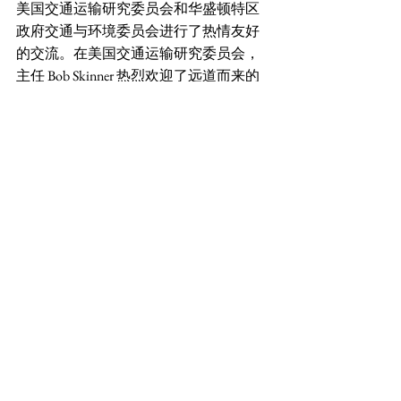
美国交通运输研究委员会和华盛顿特区
政府交通与环境委员会进行了热情友好
的交流。在美国交通运输研究委员会，
主任 Bob Skinner 热烈欢迎了远道而来的
代表们并且介绍了美国交通运输委员会
的各个主要项目。双方就合作交流项目
以及交通运输领域的技术问题进行了深
入的探讨。
在对华盛顿特区政府交通与环境委员会
的访问当中，代表团的成员们和特区交
通与环境委员会主任 Drew Newman 就当
前热门的交通问题进行了交流，其中包
括无人驾驶汽车的立法和规范，自行车
出租系统的制定和管理。代表团一行还
参观了华盛顿特区市政大楼，简短的旁
听了正在举行的市议会听证会，代表团
成员不仅仅深入了解了交通与环境方面